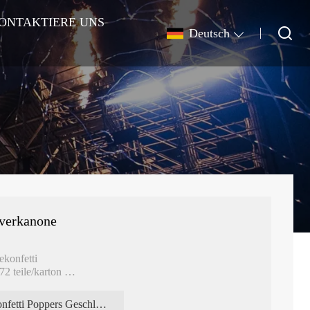
ONTAKTIERE UNS
Deutsch
lverkanone
bekonfetti
72 teile/karton
Konfetti Poppers Geschlecht enthüllen