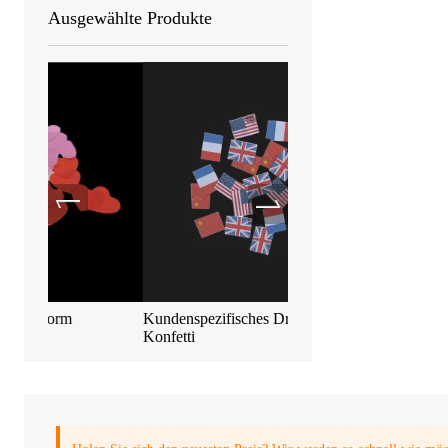
Ausgewählte Produkte
Kundenspezifisches Druckpapier
Biologisch abbaubares m
Konfetti
Konfetti 55*17mm