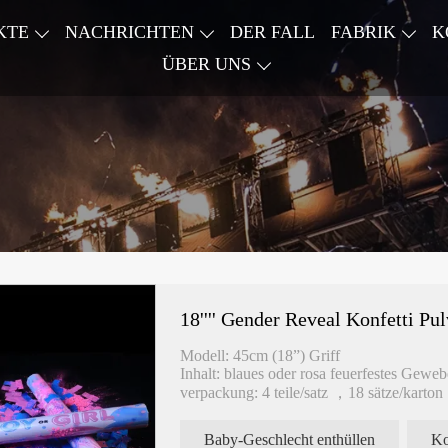
KTE
NACHRICHTEN
DER FALL
FABRIK
K
ÜBER UNS
18'''' Gender Reveal Konfetti Pu
Modell: 45cm (18”) Griff
Inhalt: blaues oder rosa feuerfestes Gewe
verpackung: 4 teile/satz ，18 sätze/karton 
Verpackungsgröße: 46cm*21cm*6cm
Eisenflasche: 50mm
Baby-Geschlecht enthüllen