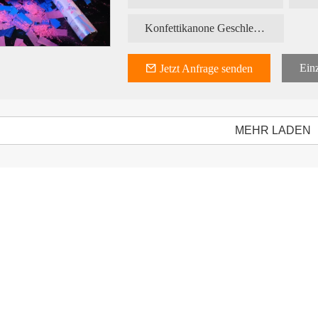
Gas: Druckluft
Inhalt: 45g-50g
NW:18kg GW:19kg
Konfettikanone Geschlecht enthüllen
Kartongröße: 81*46*31cm
Einz
Jetzt Anfrage senden
MEHR LADEN