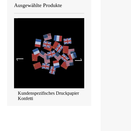
Ausgewählte Produkte
Kundenspezifisches Druckpapier
Biologisch abbaubares me
Konfetti
Konfetti 55*17mm