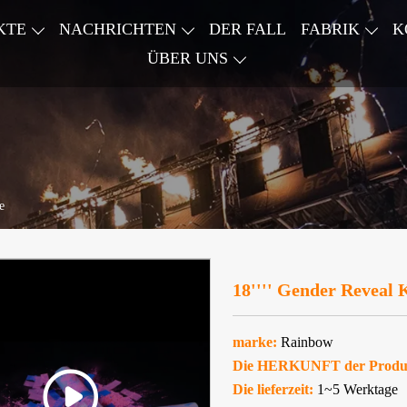
KTE
NACHRICHTEN
DER FALL
FABRIK
K
ÜBER UNS
e
18'''' Gender Reveal 
marke:
Rainbow
Die HERKUNFT der Produ
Die lieferzeit:
1~5 Werktage