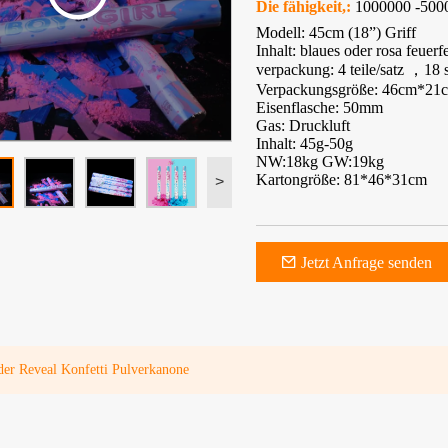
Die fähigkeit,:
1000000 -500
Modell: 45cm (18”) Griff
Inhalt: blaues oder rosa feuer
verpackung: 4 teile/satz ，18 s
Verpackungsgröße: 46cm*2
Eisenflasche: 50mm
Gas: Druckluft
Inhalt: 45g-50g
NW:18kg GW:19kg
Kartongröße: 81*46*31cm
>
Jetzt Anfrage senden
nder Reveal Konfetti Pulverkanone