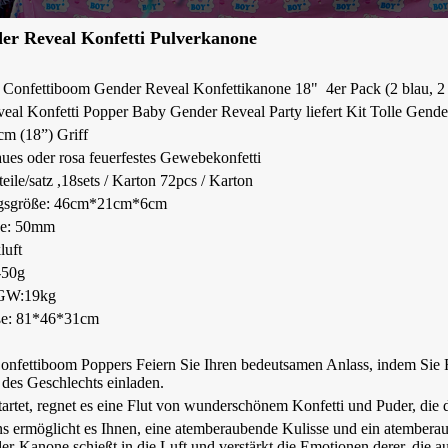
der Reveal Konfetti Pulverkanone
Confettiboom Gender Reveal Konfettikanone 18" 4er Pack (2 blau, 2 
eal Konfetti Popper Baby Gender Reveal Party liefert Kit Tolle Gende
cm (18”) Griff
laues oder rosa feuerfestes Gewebekonfetti
teile/satz
,
18sets / Karton 72pcs / Karton
gsgröße: 46cm*21cm*6cm
asche: 50mm
kluft
-50g
GW:19kg
ße: 81*46*31cm
nfettiboom Poppers Feiern Sie Ihren bedeutsamen Anlass, indem Sie Fa
 des Geschlechts einladen.
artet, regnet es eine Flut von wunderschönem Konfetti und Puder, die 
ns ermöglicht es Ihnen, eine atemberaubende Kulisse und ein atemberau
-Kanone schießt in die Luft und verstärkt die Emotionen derer, die au