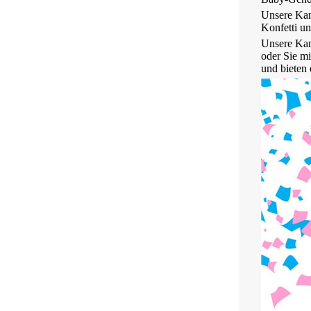
Unsere Kan
Konfetti un
Unsere Kan
oder Sie m
und bieten 