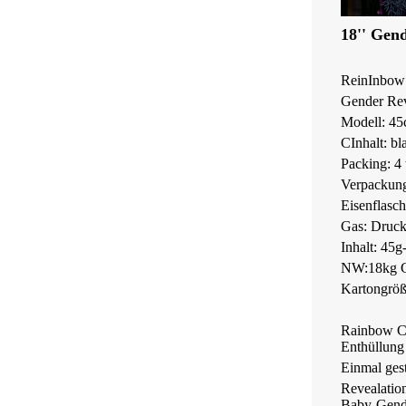
18'' Gen
R
ein
Inbow 
Gender Rev
Modell: 45
C
Inhalt: b
P
acking: 4 
Verpackun
Eisenfl
Gas: Druc
Inhalt: 45g
NW:18kg 
Kartongrö
Rainbow Co
Enthüllung
Einmal gest
Revealatio
Baby-Gender