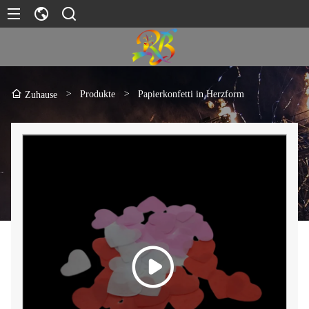
>
Produkte
>
Papierkonfetti in Herzform
Zuhause