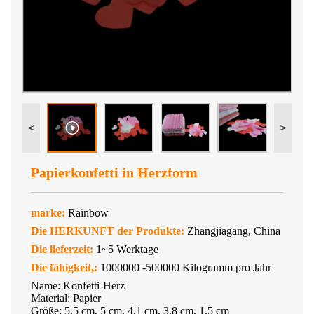
<
>
Papierkonfetti in Herzform
marke:
Rainbow
Die HERKUNFT der Produkte:
Zhangjiagang, China
Die lieferzeit:
1~5 Werktage
Die fähigkeit,:
1000000 -500000 Kilogramm pro Jahr
Name: Konfetti-Herz
Material: Papier
Größe: 5,5 cm, 5 cm, 4,1 cm, 3,8 cm, 1,5 cm