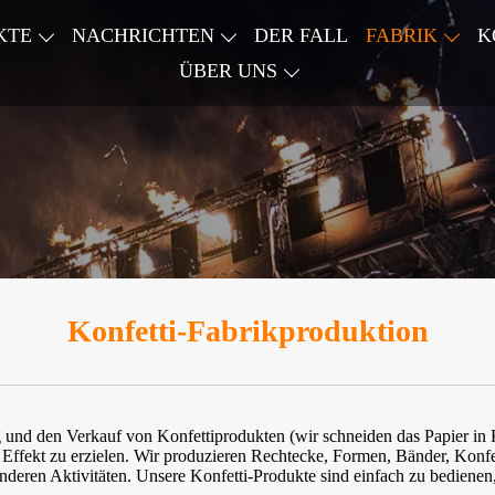
KTE
NACHRICHTEN
DER FALL
FABRIK
K
ÜBER UNS
Konfetti-Fabrikproduktion
lung und den Verkauf von Konfettiprodukten (wir schneiden das Papier i
 Effekt zu erzielen. Wir produzieren Rechtecke, Formen, Bänder, Konfe
deren Aktivitäten. Unsere Konfetti-Produkte sind einfach zu bedienen,