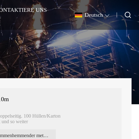
ONTAKTIERE UNS
Deutsch
-10m
oppelseitig. 100 Hüllen/Karton
t und so weiter
flammenhemmender metallischer Streamer