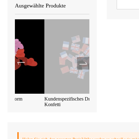
Ausgewählte Produkte
Kundenspezifisches Druckpapier
Biologisch abbaubares m
Konfetti
Konfetti 55*17mm