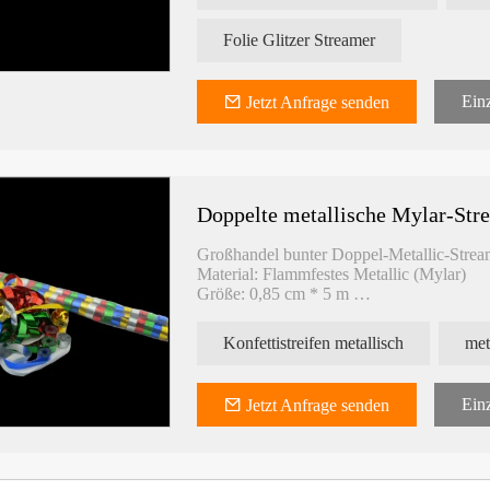
Folie Glitzer Streamer
Einz
Jetzt Anfrage senden
Doppelte metallische Mylar-Str
Großhandel bunter Doppel-Metallic-Strea
Material: Flammfestes Metallic (Mylar)
Größe: 0,85 cm * 5 m
Verpackung: 60 oder 100 Rollen/Sleeve, d
Farbe: Gold, Silber, Rot, Grün, Blauviolet
Konfettistreifen metallisch
met
Einz
Jetzt Anfrage senden