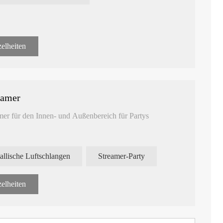
elheiten
eamer
mer für den Innen- und Außenbereich für Partys
oppelseitig. 100 Hüllen/Karton
t und so weiter
allische Luftschlangen
Streamer-Party
elheiten