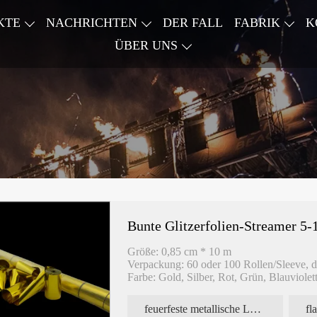
KTE
NACHRICHTEN
DER FALL
FABRIK
K
ÜBER UNS
Bunte Glitzerfolien-Streamer 5
Größe: 0,85 cm * 10 m
Verpackung: 60 oder 100 Rollen/Sleeve, d
Farbe: Gold, Silber, Rot, Grün, Blauviolet
feuerfeste metallische Luftschlangen