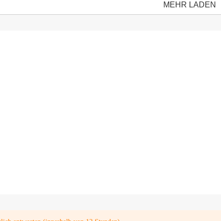
MEHR LADEN
etallisches
Slowfall UV Konfetti bunt
ECO-freundliche es
Blumenform