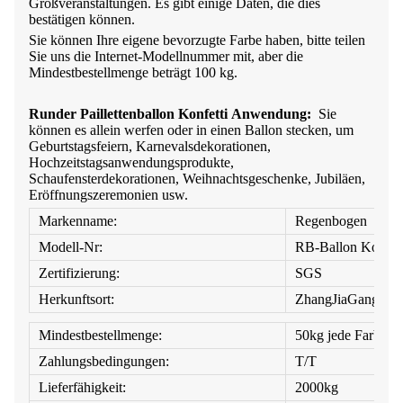
Großveranstaltungen. Es gibt einige Daten, die dies
bestätigen können.
Sie können Ihre eigene bevorzugte Farbe haben, bitte teilen
Sie uns die Internet-Modellnummer mit, aber die
Mindestbestellmenge beträgt 100 kg.
Runder Paillettenballon Konfetti
Anwendung:
Sie
können es allein werfen oder in einen Ballon stecken, um
Geburtstagsfeiern, Karnevalsdekorationen,
Hochzeitstagsanwendungsprodukte,
Schaufensterdekorationen, Weihnachtsgeschenke, Jubiläen,
Eröffnungszeremonien usw.
Markenname:
Regenbogen
Modell-Nr:
RB-Ballon Konfett
Zertifizierung:
SGS
Herkunftsort:
ZhangJiaGang
Mindestbestellmenge:
50kg jede Farbe
Zahlungsbedingungen:
T/T
Lieferfähigkeit:
2000kg