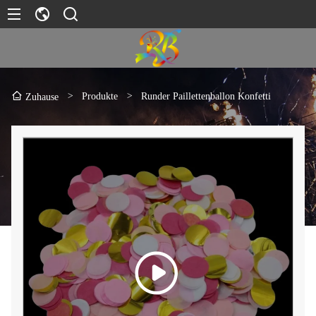
>
Produkte
>
Runder Paillettenballon Konfetti
Zuhause