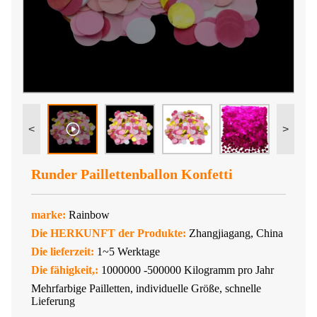
<
>
Runder Paillettenballon Konfetti
marke:
Rainbow
Die HERKUNFT der Produkte:
Zhangjiagang, China
Die lieferzeit:
1~5 Werktage
Die fähigkeit,:
1000000 -500000 Kilogramm pro Jahr
Mehrfarbige Pailletten, individuelle Größe, schnelle
Lieferung