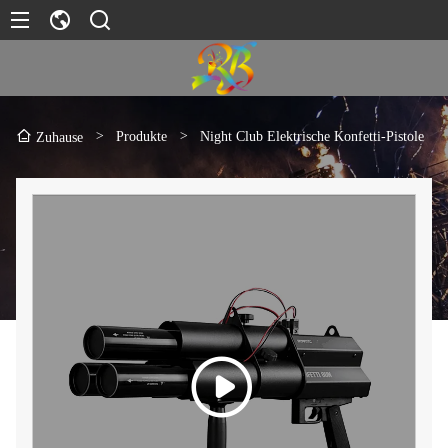
>
Produkte
>
Night Club Elektrische Konfetti-Pistole
Zuhause