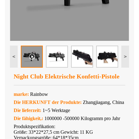
<
>
Night Club Elektrische Konfetti-Pistole
marke:
Rainbow
Die HERKUNFT der Produkte:
Zhangjiagang, China
Die lieferzeit:
1~5 Werktage
Die fähigkeit,:
1000000 -500000 Kilogramm pro Jahr
Produktspezifikation:
Größe: 33*22*27,5 cm Gewicht: 11 KG
Verpackungsgröße: 64*18*35cm