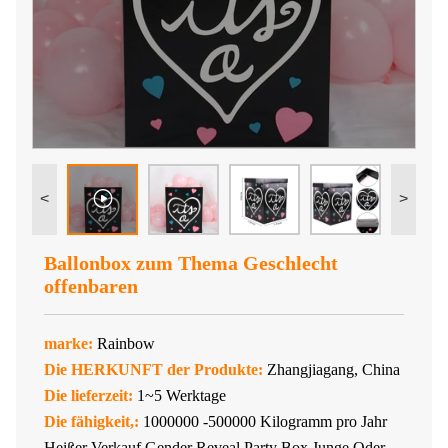
<
>
Ballonbox zum Thema Geschlecht
offenbaren
marke:
Rainbow
Die HERKUNFT der Produkte:
Zhangjiagang, China
Die lieferzeit:
1~5 Werktage
Die fähigkeit,:
1000000 -500000 Kilogramm pro Jahr
Heißer Verkauf Gender Reveal Party Box Junge Oder