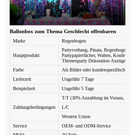
Ballonbox zum Thema Geschlecht offenbaren
Marke
Regenbogen
Partyvorhang, Pinata, Regenbogenfoli
Hauptprodukt
Partypapierfächer, Waben, Konfettis, P
Themenparty Dekoration Anzüge, wi
Farbe
Als Bilder oder kundenspezifische Fa
Lieferzeit
Ungefähr 7 Tage
Beispielzeit
Ungefähr 5 Tage
T/T (30% Anzahlung im Voraus, Restb
Zahlungsbedingungen
L/C
Western Union
Service
OEM- und ODM-Service
MOQ
20 Teile