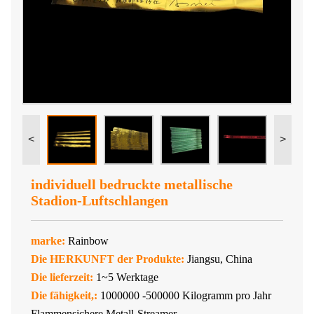
<
>
individuell bedruckte metallische
Stadion-Luftschlangen
marke:
Rainbow
Die HERKUNFT der Produkte:
Jiangsu, China
Die lieferzeit:
1~5 Werktage
Die fähigkeit,:
1000000 -500000 Kilogramm pro Jahr
Flammensichere Metall-Streamer