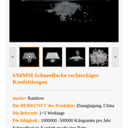
<
>
6X6MM Schneeflocke rechteckiger
Konfettiregen
marke:
Rainbow
Die HERKUNFT der Produkte:
Zhangjiagang, China
Die lieferzeit:
1~5 Werktage
Die fähigkeit,:
1000000 -500000 Kilogramm pro Jahr
Schneeflocken-Konfetti macht eine Party